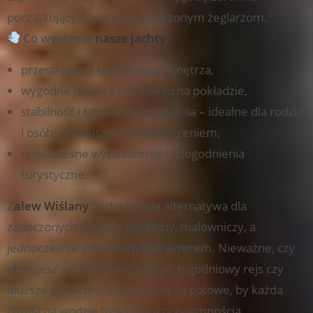
początkującym, jak i doświadczonym żeglarzom.
Co wyróżnia
nasze jachty
:
przestronne i komfortowe wnętrza,
wygodne miejsca do relaksu na pokładzie,
stabilność i łatwość prowadzenia – idealne dla rodzin
i osób z mniejszym doświadczeniem,
nowoczesne wyposażenie i udogodnienia
turystyczne.
Z
alew Wiślany
to doskonała alternatywa dla
zatłoczonych Mazur – spokojny, malowniczy, a
jednocześnie z morskim charakterem. Nieważne, czy
planujesz weekendowy wypad, tygodniowy rejs czy
dłuższe wakacje – nasze jachty są gotowe, by każda
chwila na wodzie była czystą przyjemnością.