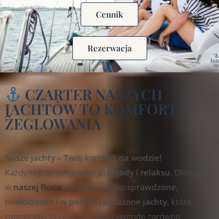
Cennik
Rezerwacja
CZARTER NASZYCH
JACHTÓW TO KOMFORT
ŻEGLOWANIA
Nasze jachty – Twój komfort na wodzie!
Każdy rejs to połączenie
przygody i relaksu
. Dlatego
w
naszej flocie
znajdziesz tylko
sprawdzone,
nowoczesne i w pełni wyposażone jachty
, które
zapewniają bezpieczeństwo i wygodę zarówno