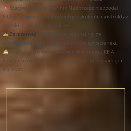
Stacjonujemy w Marinie Nadbrzeże
nieopodal
Elbląga. Zapewniamy
bezpłatne szkolenie i instruktaż
morski
przed każdym rejsem.
Zarezerwuj
swój jacht i przekonaj się, że
komfortowe żeglowanie
jest na wyciągnięcie ręki.
Czarter jachtów na Zalewie Wiślanym
z KEJA
Czarter to nie tylko rejs – to przygoda, którą pamięta
się latami.