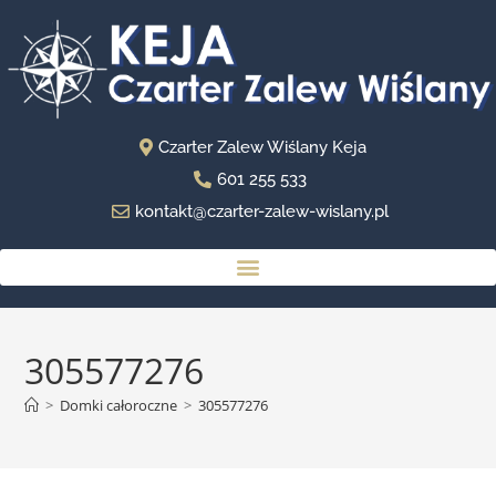
Czarter Zalew Wiślany Keja
601 255 533
kontakt@czarter-zalew-wislany.pl
305577276
>
Domki całoroczne
>
305577276