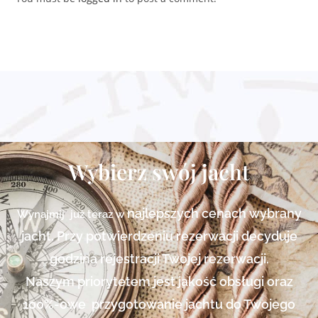
Wybierz swój jacht
najlepszych cenach
wybrany
Wynajmij już teraz w
jacht. Przy potwierdzeniu rezerwacji decyduje
godzina rejestracji Twojej rezerwacji.
Naszym priorytetem jest jakość obsługi oraz
100%-owe przygotowanie jachtu do Twojego