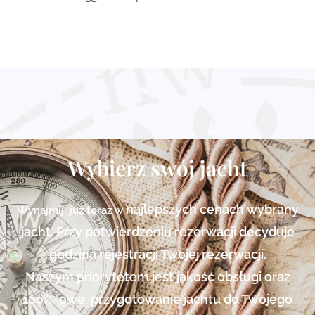
Wybierz swój jacht
najlepszych cenach
wybrany
Wynajmij już teraz w
jacht. Przy potwierdzeniu rezerwacji decyduje
godzina rejestracji Twojej rezerwacji.
Naszym priorytetem jest jakość obsługi oraz
100%-owe przygotowanie jachtu do Twojego