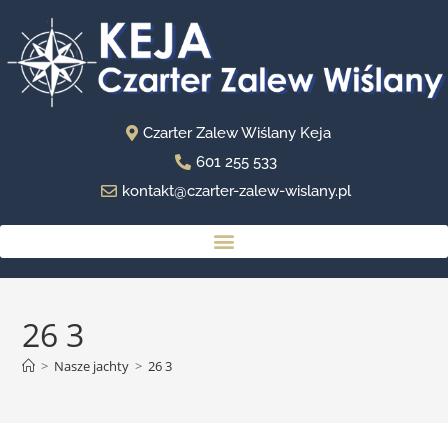
Czarter Zalew Wiślany Keja
601 255 533
kontakt@czarter-zalew-wislany.pl
26 3
>
Nasze jachty
>
26 3