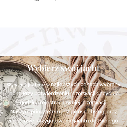
Wybierz swój jacht
najlepszych cenach
wybrany
Wynajmij już teraz w
jacht. Przy potwierdzeniu rezerwacji decyduje
godzina rejestracji Twojej rezerwacji.
Naszym priorytetem jest jakość obsługi oraz
100%-owe przygotowanie jachtu do Twojego