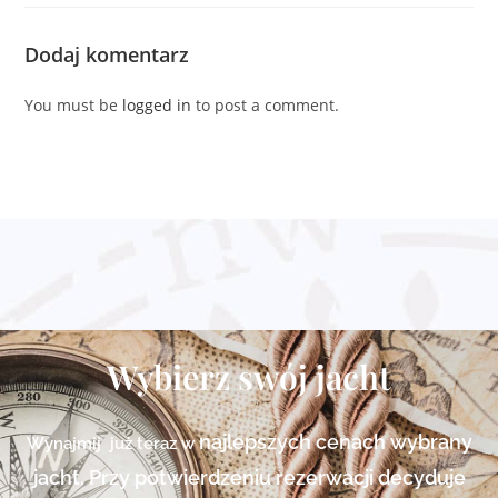
Dodaj komentarz
You must be
logged in
to post a comment.
Wybierz swój jacht
najlepszych cenach
wybrany
Wynajmij już teraz w
jacht. Przy potwierdzeniu rezerwacji decyduje