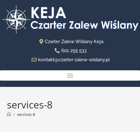
Czarter Zalew Wiślany Keja
601 255 533
kontakt@czarter-zalew-wislany.pl
services-8
>
services-8