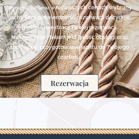
najlepszych cenach
wybrany
Wynajmij już teraz w
jacht. Przy potwierdzeniu rezerwacji decyduje
godzina rejestracji Twojej rezerwacji.
Naszym priorytetem jest jakość obsługi oraz
100%-owe przygotowanie jachtu do Twojego
czarteru.
Rezerwacja