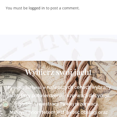
You must be
logged in
to post a comment.
Wybierz swój jacht
najlepszych cenach
wybrany
Wynajmij już teraz w
jacht. Przy potwierdzeniu rezerwacji decyduje
godzina rejestracji Twojej rezerwacji.
Naszym priorytetem jest jakość obsługi oraz