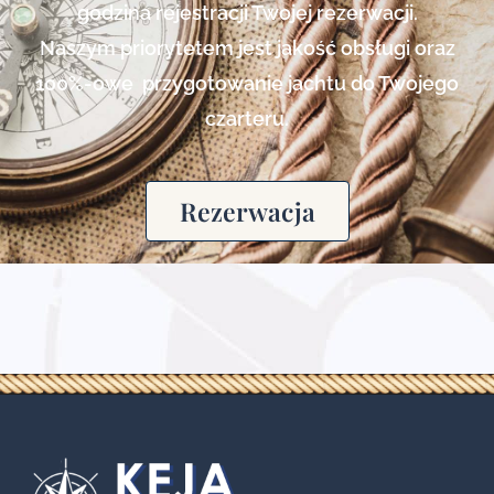
godzina rejestracji Twojej rezerwacji.
Naszym priorytetem jest jakość obsługi oraz
100%-owe przygotowanie jachtu do Twojego
czarteru.
Rezerwacja