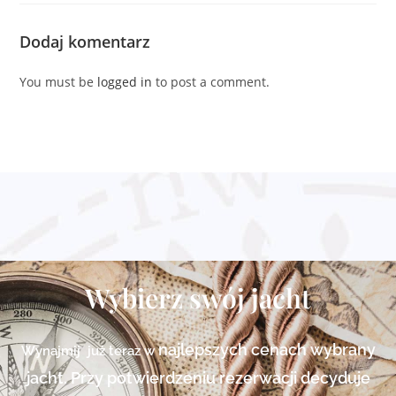
Dodaj komentarz
You must be
logged in
to post a comment.
Wybierz swój jacht
najlepszych cenach
wybrany
Wynajmij już teraz w
jacht. Przy potwierdzeniu rezerwacji decyduje