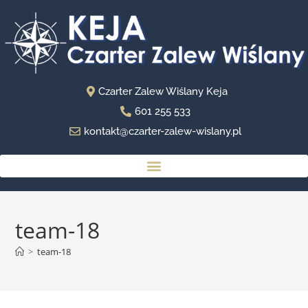
Czarter Zalew Wiślany Keja
601 255 533
kontakt@czarter-zalew-wislany.pl
team-18
>
team-18