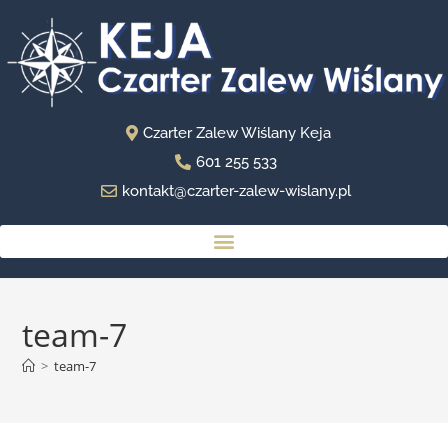
Czarter Zalew Wiślany Keja
601 255 533
kontakt@czarter-zalew-wislany.pl
team-7
>
team-7