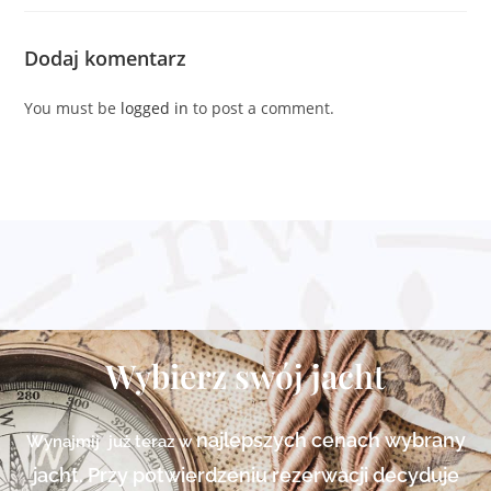
Dodaj komentarz
You must be
logged in
to post a comment.
Wybierz swój jacht
najlepszych cenach
wybrany
Wynajmij już teraz w
jacht. Przy potwierdzeniu rezerwacji decyduje