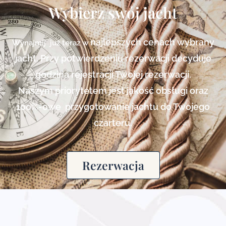
Wybierz swój jacht
najlepszych cenach
wybrany
Wynajmij już teraz w
jacht. Przy potwierdzeniu rezerwacji decyduje
godzina rejestracji Twojej rezerwacji.
Naszym priorytetem jest jakość obsługi oraz
100%-owe przygotowanie jachtu do Twojego
czarteru.
Rezerwacja