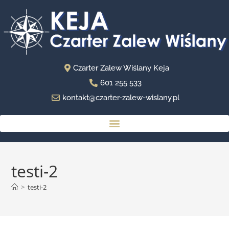
Czarter Zalew Wiślany Keja
601 255 533
kontakt@czarter-zalew-wislany.pl
testi-2
>
testi-2